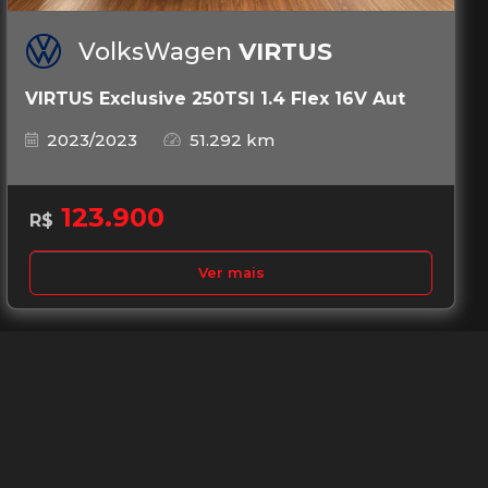
VolksWagen
VIRTUS
VIRTUS Exclusive 250TSI 1.4 Flex 16V Aut
2023/2023
51.292 km
123.900
R$
Ver mais