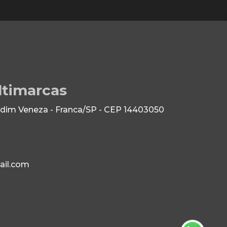
ltimarcas
dim Veneza - Franca/SP - CEP 14403050
il.com