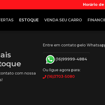
Horário de
FERTAS
ESTOQUE
VENDA
SEU CARRO
FINANCI
Entre em contato pelo Whatsap
ais
(16)99999-4884
stoque
Ou ligue agora para:
 contato com nossa
(16)3703-5080
s!