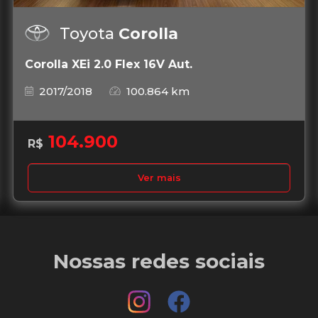
Toyota
Corolla
Corolla XEi 2.0 Flex 16V Aut.
2017/2018
100.864 km
104.900
R$
Ver mais
Nossas redes sociais