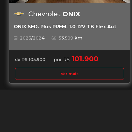
Chevrolet
ONIX
ONIX SED. Plus PREM. 1.0 12V TB Flex Aut
2023/2024
53.509 km
101.900
por R$
de R$ 103.900
Ver mais