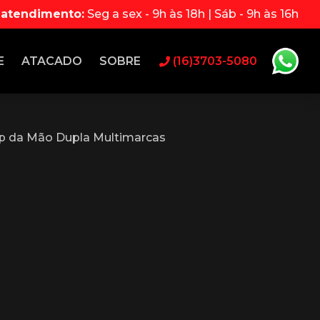
 atendimento:
Seg a sex - 9h às 18h | Sáb - 9h às 16h
E
ATACADO
SOBRE
(16)3703-5080
p da Mão Dupla Multimarcas