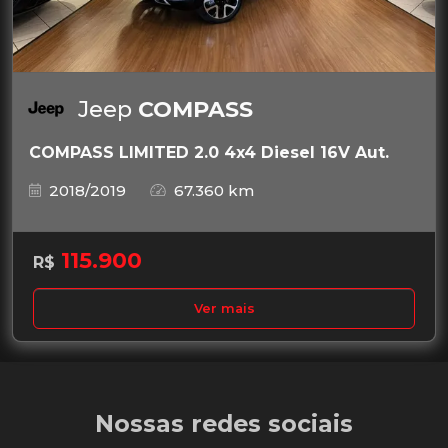
Jeep
COMPASS
COMPASS LIMITED 2.0 4x4 Diesel 16V Aut.
2018/2019
67.360 km
115.900
R$
Ver mais
Nossas redes sociais