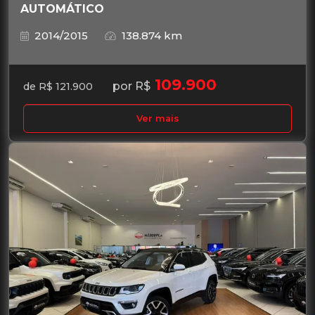
AUTOMÁTICO
2014/2015
138.874 km
109.900
por R$
de R$ 121.900
Ver mais