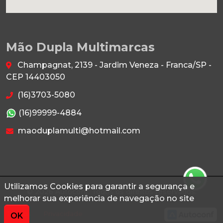
Mão Dupla Multimarcas
Champagnat, 2139 - Jardim Veneza - Franca/SP -
CEP 14403050
(16)3703-5080
(16)99999-4884
maoduplamulti@hotmail.com
Utilizamos Cookies para garantir a segurança e
© 2026 Autoconf. Todos os direitos reservados.
melhorar sua experiência de navegação no site
Termos
Privacidade
OK