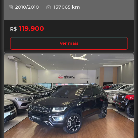
2010/2010
137.065 km
119.900
R$
Ver mais