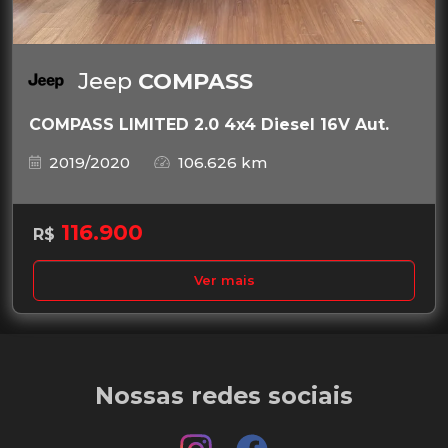
Jeep
COMPASS
COMPASS LIMITED 2.0 4x4 Diesel 16V Aut.
2019/2020
106.626 km
116.900
R$
Ver mais
Nossas redes sociais