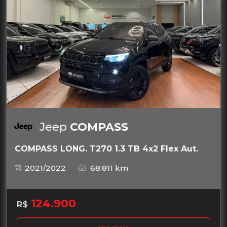
Jeep
COMPASS
COMPASS LONG. T270 1.3 TB 4x2 Flex Aut.
2021/2022
68.811 km
124.900
R$