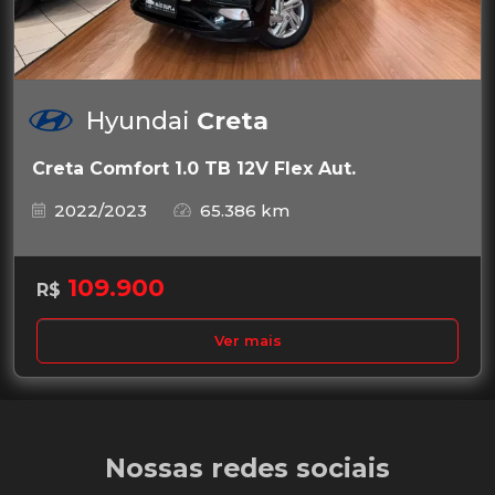
Hyundai
Creta
Creta Comfort 1.0 TB 12V Flex Aut.
2022/2023
65.386 km
109.900
R$
Ver mais
Nossas redes sociais