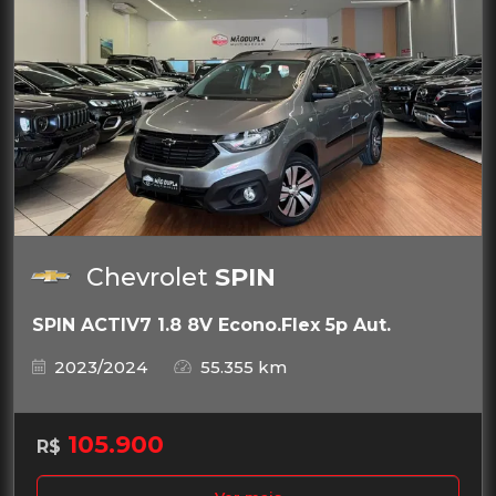
Chevrolet
SPIN
SPIN ACTIV7 1.8 8V Econo.Flex 5p Aut.
2023/2024
55.355 km
105.900
R$