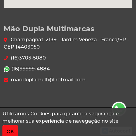
Mão Dupla Multimarcas
Champagnat, 2139 - Jardim Veneza - Franca/SP -
CEP 14403050
(16)3703-5080
(16)99999-4884
maoduplamulti@hotmail.com
Utilizamos Cookies para garantir a segurança e
© 2026 Autoconf. Todos os direitos reservados.
melhorar sua experiência de navegação no site
Termos
Privacidade
OK