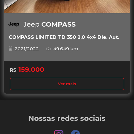
Jeep
COMPASS
COMPASS LIMITED TD 350 2.0 4x4 Die. Aut.
2021/2022
49.649 km
159.000
R$
Ver mais
Nossas redes sociais