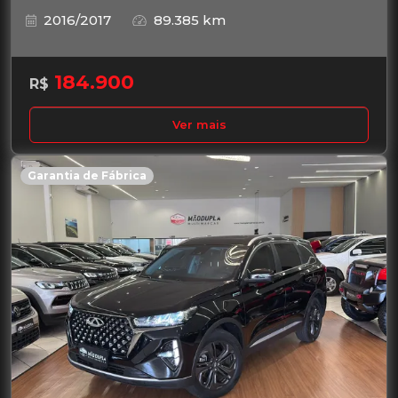
2016/2017
89.385 km
184.900
R$
Ver mais
Garantia de Fábrica