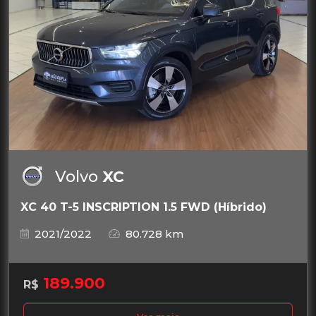
Volvo
XC
XC 40 T-5 INSCRIPTION 1.5 FWD (Híbrido)
2021/2022
80.728 km
189.900
R$