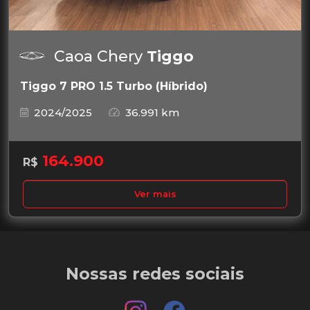
Caoa Chery
Tiggo
Tiggo 7 PRO 1.5 Turbo (Híbrido)
2024/2025
36.991 km
164.900
R$
Ver mais
Nossas redes sociais