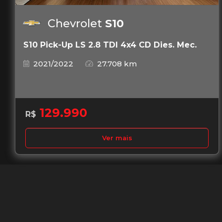
Chevrolet
S10
S10 Pick-Up LS 2.8 TDI 4x4 CD Dies. Mec.
2021/2022
27.708 km
129.990
R$
Ver mais