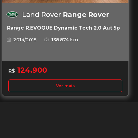
Land Rover
Range Rover
Range R.EVOQUE Dynamic Tech 2.0 Aut 5p
2014/2015
138.874 km
124.900
R$
Ver mais