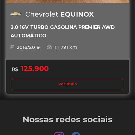
Chevrolet
EQUINOX
2.0 16V TURBO GASOLINA PREMIER AWD
AUTOMÁTICO
2018/2019
111.791 km
125.900
R$
Ver mais
Nossas redes sociais