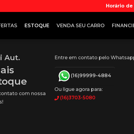
Horário de
FERTAS
ESTOQUE
VENDA
SEU CARRO
FINANCI
i Aut.
Entre em contato pelo Whatsap
ais
(16)99999-4884
stoque
Ou ligue agora para:
 contato com nossa
(16)3703-5080
s!