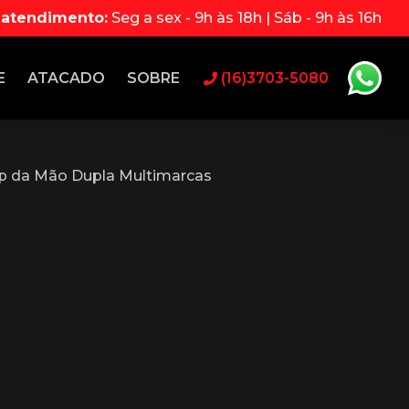
 atendimento:
Seg a sex - 9h às 18h | Sáb - 9h às 16h
E
ATACADO
SOBRE
(16)3703-5080
p da Mão Dupla Multimarcas