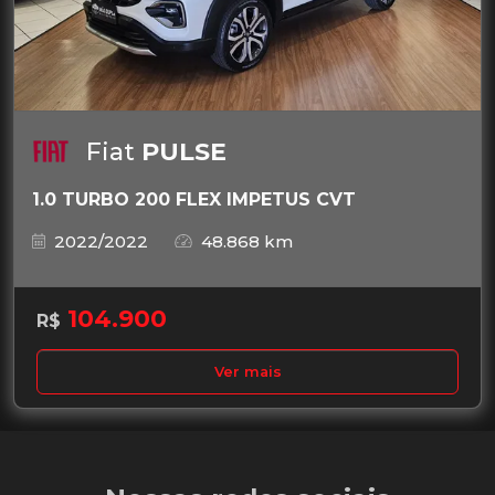
Fiat
PULSE
1.0 TURBO 200 FLEX IMPETUS CVT
2022/2022
48.868 km
104.900
R$
Ver mais