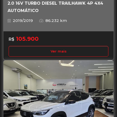
2.0 16V TURBO DIESEL TRAILHAWK 4P 4X4
AUTOMÁTICO
2019/2019
86.232 km
105.900
R$
Ver mais