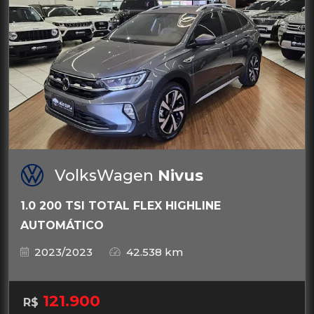
VolksWagen
Nivus
1.0 200 TSI TOTAL FLEX HIGHLINE
AUTOMÁTICO
2023/2023
42.538 km
121.900
R$