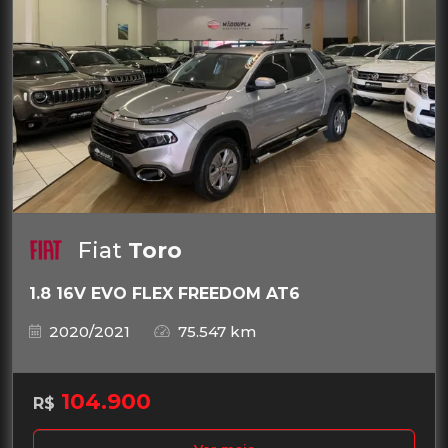
Fiat
Toro
1.8 16V EVO FLEX FREEDOM AT6
2020/2021
75.547 km
104.900
R$