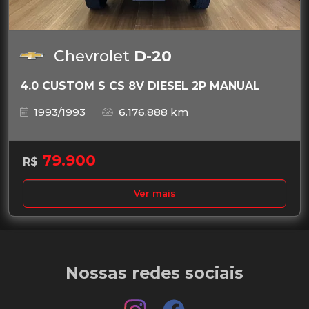
Chevrolet
D-20
4.0 CUSTOM S CS 8V DIESEL 2P MANUAL
1993/1993
6.176.888 km
79.900
R$
Ver mais
Nossas redes sociais