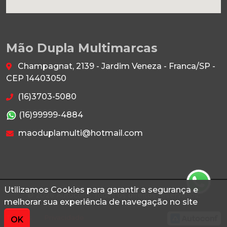
Mão Dupla Multimarcas
Champagnat, 2139 - Jardim Veneza - Franca/SP -
CEP 14403050
(16)3703-5080
(16)99999-4884
maoduplamulti@hotmail.com
Utilizamos Cookies para garantir a segurança e
© 2026 Autoconf. Todos os direitos reservados.
melhorar sua experiência de navegação no site
Termos
Privacidade
OK