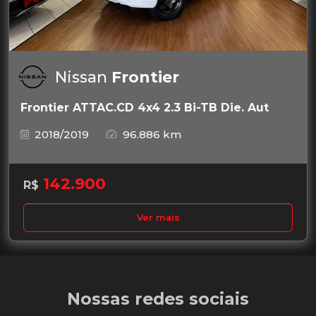
Nissan
Frontier
Frontier ATTAC.CD 4x4 2.3 Bi-TB Die. Aut
2018/2019
96.886 km
142.900
R$
Ver mais
Nossas redes sociais