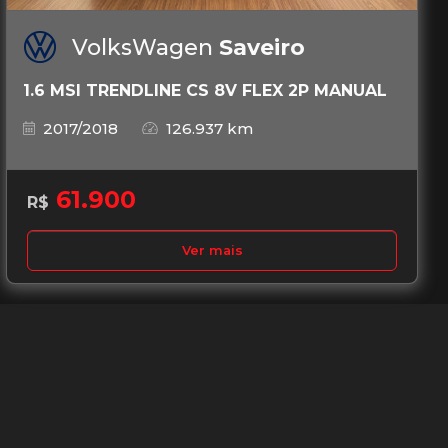
VolksWagen
Saveiro
1.6 MSI TRENDLINE CS 8V FLEX 2P MANUAL
2017/2018
126.937 km
61.900
R$
Ver mais