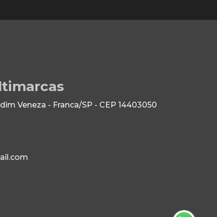
ltimarcas
dim Veneza - Franca/SP - CEP 14403050
il.com