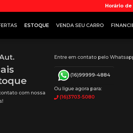
Horário de
FERTAS
ESTOQUE
VENDA
SEU CARRO
FINANCI
Aut.
Entre em contato pelo Whatsap
ais
(16)99999-4884
stoque
Ou ligue agora para:
 contato com nossa
(16)3703-5080
s!