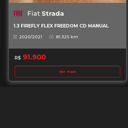
Fiat
Strada
1.3 FIREFLY FLEX FREEDOM CD MANUAL
2020/2021
81.325 km
91.900
R$
Ver mais