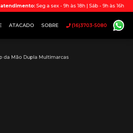
 atendimento:
Seg a sex - 9h às 18h | Sáb - 9h às 16h
E
ATACADO
SOBRE
(16)3703-5080
p da Mão Dupla Multimarcas