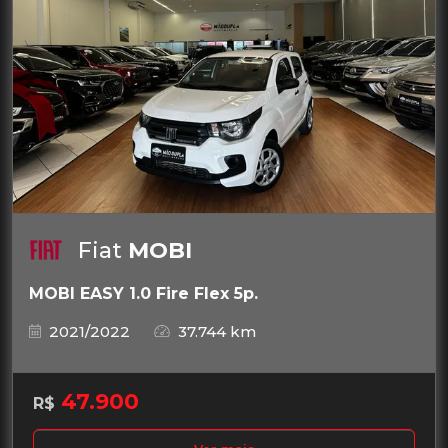
Fiat
MOBI
MOBI EASY 1.0 Fire Flex 5p.
2021/2022
37.744 km
47.900
R$