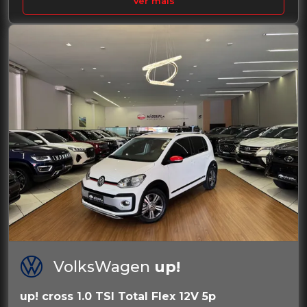
Ver mais
VolksWagen
up!
up! cross 1.0 TSI Total Flex 12V 5p