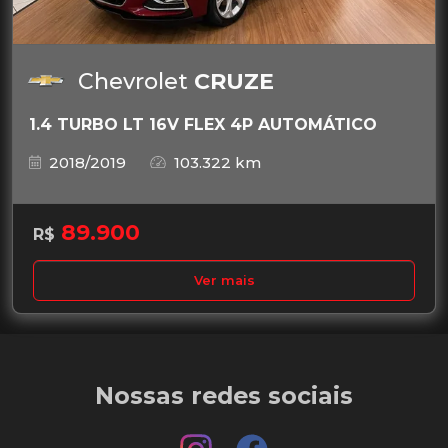
Chevrolet
CRUZE
1.4 TURBO LT 16V FLEX 4P AUTOMÁTICO
2018/2019
103.322 km
89.900
R$
Ver mais
Nossas redes sociais