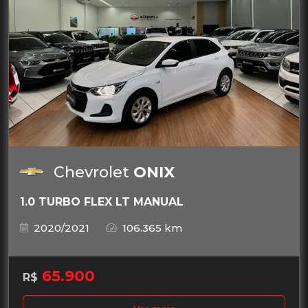
Chevrolet
ONIX
1.0 TURBO FLEX LT MANUAL
2020/2021
106.365 km
65.900
R$