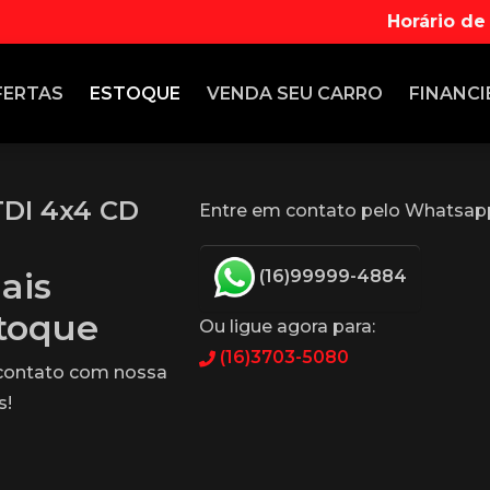
Horário de
FERTAS
ESTOQUE
VENDA
SEU CARRO
FINANCI
TDI 4x4 CD
Entre em contato pelo Whatsap
ais
(16)99999-4884
stoque
Ou ligue agora para:
(16)3703-5080
 contato com nossa
s!