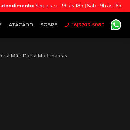
 atendimento:
Seg a sex - 9h às 18h | Sáb - 9h às 16h
E
ATACADO
SOBRE
(16)3703-5080
p da Mão Dupla Multimarcas