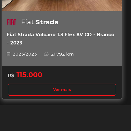
Fiat
Strada
Fiat Strada Volcano 1.3 Flex 8V CD - Branco
- 2023
2023/2023
21.792 km
115.000
R$
Ver mais