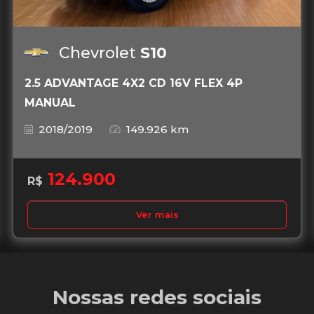
Chevrolet
S10
2.5 ADVANTAGE 4X2 CD 16V FLEX 4P
MANUAL
2018/2019
149.926 km
124.900
R$
Ver mais
Nossas redes sociais