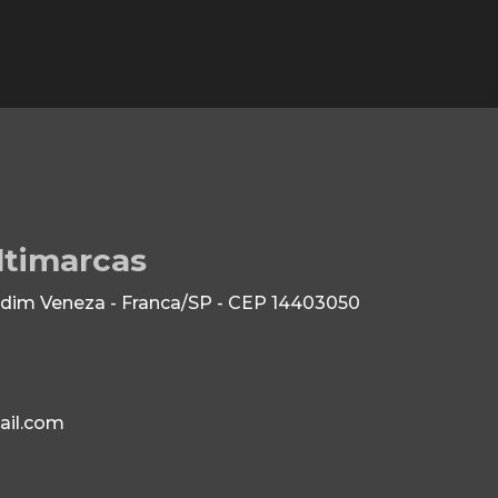
ltimarcas
dim Veneza - Franca/SP - CEP 14403050
il.com