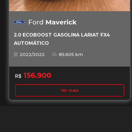
Ford
Maverick
2.0 ECOBOOST GASOLINA LARIAT FX4
AUTOMÁTICO
2022/2022
85.605 km
156.900
R$
Ver mais