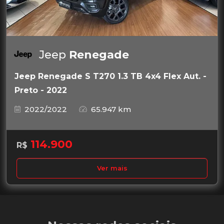
Jeep
Renegade
Jeep Renegade S T270 1.3 TB 4x4 Flex Aut. -
Preto - 2022
2022/2022
65.947 km
114.900
R$
Ver mais