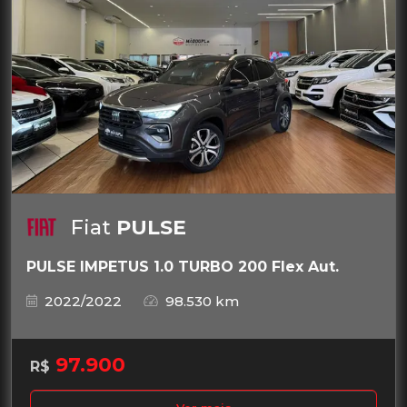
Fiat
PULSE
PULSE IMPETUS 1.0 TURBO 200 Flex Aut.
2022/2022
98.530 km
97.900
R$