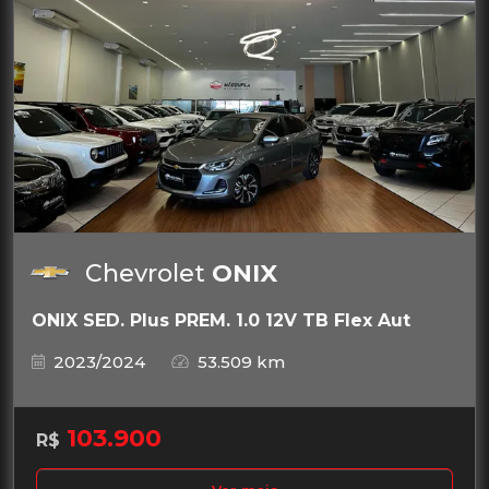
Chevrolet
ONIX
ONIX SED. Plus PREM. 1.0 12V TB Flex Aut
2023/2024
53.509 km
103.900
R$