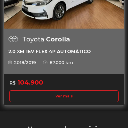
Toyota
Corolla
2.0 XEI 16V FLEX 4P AUTOMÁTICO
2018/2019
87.000 km
104.900
R$
Ver mais