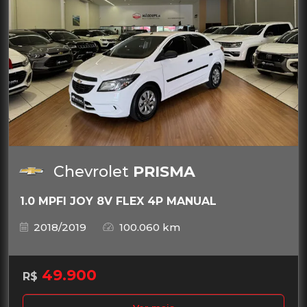
Chevrolet
PRISMA
1.0 MPFI JOY 8V FLEX 4P MANUAL
2018/2019
100.060 km
49.900
R$