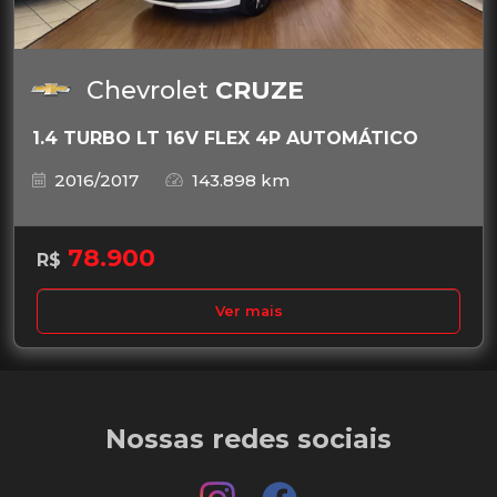
Chevrolet
CRUZE
1.4 TURBO LT 16V FLEX 4P AUTOMÁTICO
2016/2017
143.898 km
78.900
R$
Ver mais
Nossas redes sociais