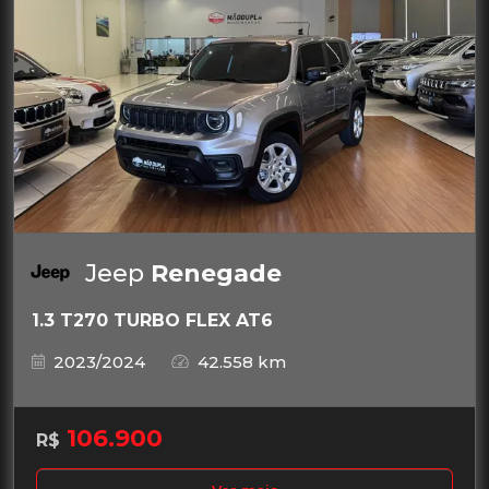
Jeep
Renegade
1.3 T270 TURBO FLEX AT6
2023/2024
42.558 km
106.900
R$