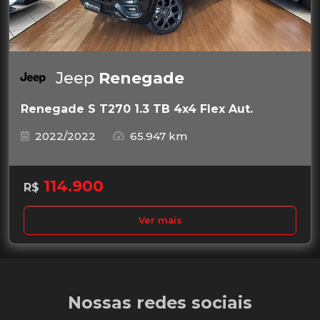
Jeep
Renegade
Renegade S T270 1.3 TB 4x4 Flex Aut.
2022/2022
65.947 km
114.900
R$
Ver mais
Nossas redes sociais