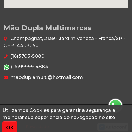
Mão Dupla Multimarcas
Champagnat, 2139 - Jardim Veneza - Franca/SP -
CEP 14403050
(16)3703-5080
(16)99999-4884
maoduplamulti@hotmail.com
Utilizamos Cookies para garantir a segurança e
© 2026 Autoconf. Todos os direitos reservados.
melhorar sua experiência de navegação no site
Termos
Privacidade
OK