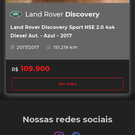
Land Rover
Discovery
Land Rover Discovery Sport HSE 2.0 4x4
Diesel Aut. - Azul - 2017
2017/2017
151.219 km
109.900
R$
Ver mais
Nossas redes sociais