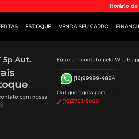
Horário de
FERTAS
ESTOQUE
VENDA
SEU CARRO
FINANCI
 5p Aut.
Entre em contato pelo Whatsap
ais
(16)99999-4884
stoque
Ou ligue agora para:
 contato com nossa
(16)3703-5080
s!