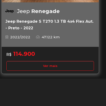
Jeep
Renegade
Jeep Renegade S T270 1.3 TB 4x4 Flex Aut.
- Preto - 2022
2022/2022
47.122 km
114.900
R$
Ver mais