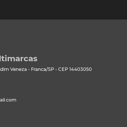
ltimarcas
dim Veneza - Franca/SP - CEP 14403050
il.com