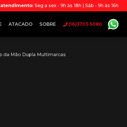
 atendimento:
Seg a sex - 9h às 18h | Sáb - 9h às 16h
E
ATACADO
SOBRE
(16)3703-5080
p da Mão Dupla Multimarcas