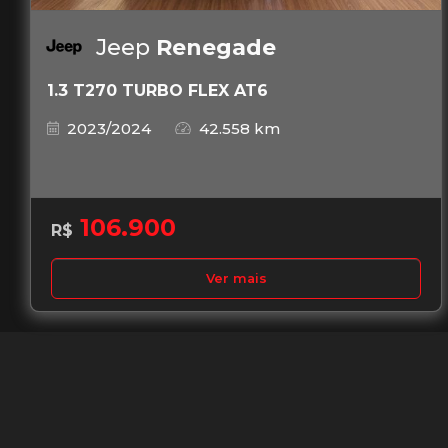
Jeep
Renegade
1.3 T270 TURBO FLEX AT6
2023/2024
42.558 km
106.900
R$
Ver mais