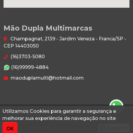
Mão Dupla Multimarcas
Champagnat, 2139 - Jardim Veneza - Franca/SP -
CEP 14403050
(16)3703-5080
(16)99999-4884
maoduplamulti@hotmail.com
Utilizamos Cookies para garantir a segurança e
© 2026 Autoconf. Todos os direitos reservados.
melhorar sua experiência de navegação no site
Termos
Privacidade
OK