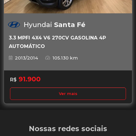
Hyundai
Santa Fé
3.3 MPFI 4X4 V6 270CV GASOLINA 4P
AUTOMÁTICO
2013/2014
105.130 km
91.900
R$
Ver mais
Nossas redes sociais