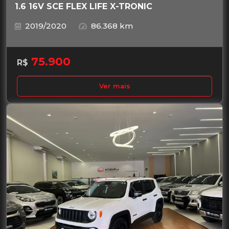
1.6 16V SCE FLEX LIFE X-TRONIC
2019/2020
86.368 km
75.900
R$
Ver mais