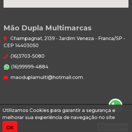
Mão Dupla Multimarcas
Champagnat, 2139 - Jardim Veneza - Franca/SP -
CEP 14403050
(16)3703-5080
(16)99999-4884
maoduplamulti@hotmail.com
Utilizamos Cookies para garantir a segurança e
© 2026 Autoconf. Todos os direitos reservados.
melhorar sua experiência de navegação no site
Termos
Privacidade
OK