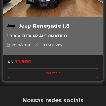
Jeep
Renegade 1.8
1.8 16V FLEX 4P AUTOMÁTICO
2018/2018
103.566 km
71.900
R$
Ver mais
Nossas redes sociais