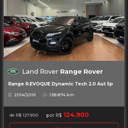
Land Rover
Range Rover
Range R.EVOQUE Dynamic Tech 2.0 Aut 5p
2014/2015
138.874 km
124.900
por R$
de R$ 127.900