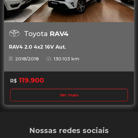
Toyota
RAV4
RAV4 2.0 4x2 16V Aut.
2018/2018
130.103 km
119.900
R$
Ver mais
Nossas redes sociais