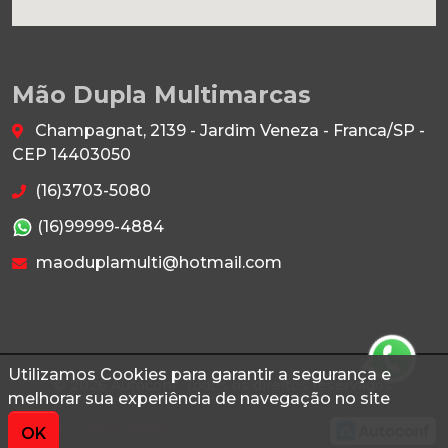
Mão Dupla Multimarcas
Champagnat, 2139 - Jardim Veneza - Franca/SP -
CEP 14403050
(16)3703-5080
(16)99999-4884
maoduplamulti@hotmail.com
Utilizamos Cookies para garantir a segurança e
© 2026 Autoconf. Todos os direitos reservados.
melhorar sua experiência de navegação no site
Termos
Privacidade
OK