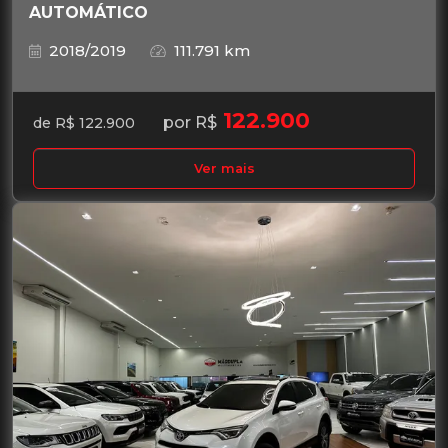
AUTOMÁTICO
2018/2019
111.791 km
122.900
por R$
de R$ 122.900
Ver mais