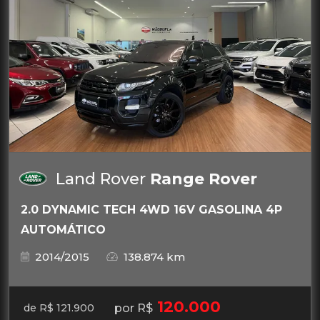
Land Rover
Range Rover
2.0 DYNAMIC TECH 4WD 16V GASOLINA 4P
AUTOMÁTICO
2014/2015
138.874 km
120.000
por R$
de R$ 121.900