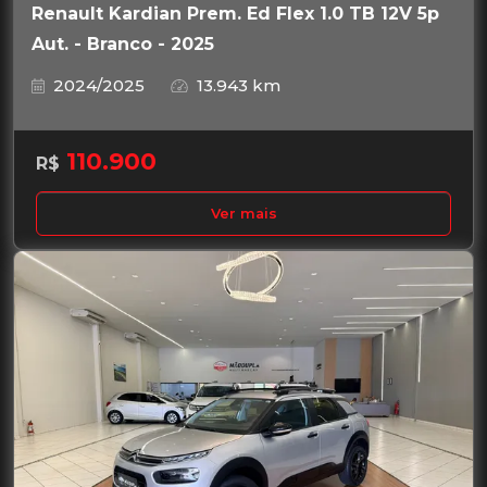
Renault Kardian Prem. Ed Flex 1.0 TB 12V 5p
Aut. - Branco - 2025
2024/2025
13.943 km
110.900
R$
Ver mais