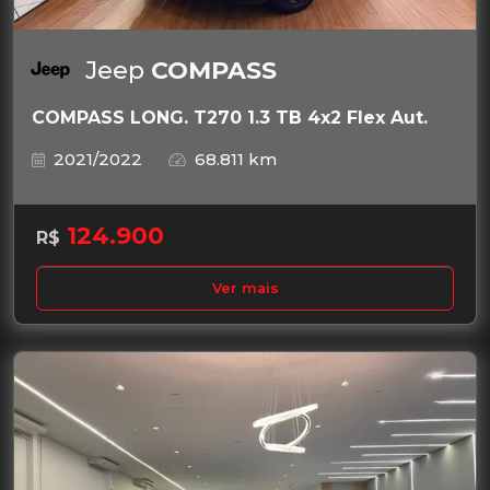
Jeep
COMPASS
COMPASS LONG. T270 1.3 TB 4x2 Flex Aut.
2021/2022
68.811 km
124.900
R$
Ver mais