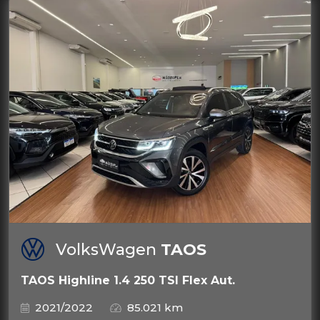
VolksWagen
TAOS
TAOS Highline 1.4 250 TSI Flex Aut.
2021/2022
85.021 km