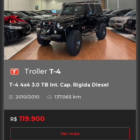
Troller
T-4
T-4 4x4 3.0 TB Int. Cap. Rígida Diesel
2010/2010
137.065 km
119.900
R$
Ver mais