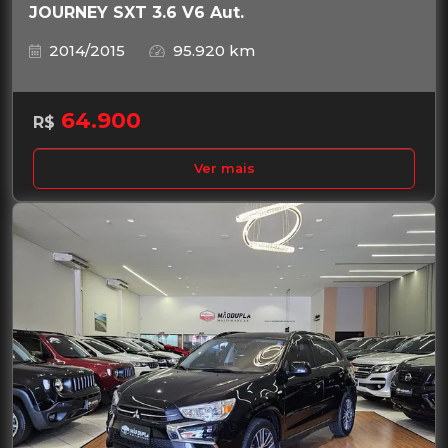
JOURNEY SXT 3.6 V6 Aut.
2014/2015
95.920 km
64.900
R$
Ver mais