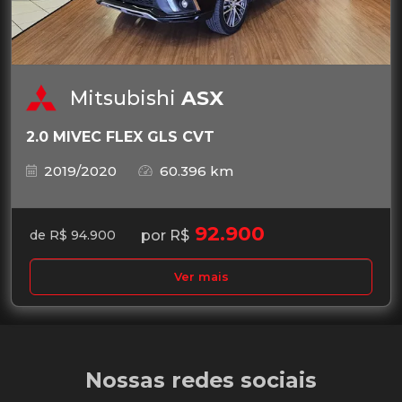
Mitsubishi
ASX
2.0 MIVEC FLEX GLS CVT
2019/2020
60.396 km
92.900
por R$
de R$ 94.900
Ver mais
Nossas redes sociais