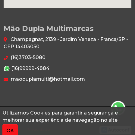
Mão Dupla Multimarcas
Champagnat, 2139 - Jardim Veneza - Franca/SP -
CEP 14403050
(16)3703-5080
(16)99999-4884
maoduplamulti@hotmail.com
Utilizamos Cookies para garantir a segurança e
© 2026 Autoconf. Todos os direitos reservados.
melhorar sua experiência de navegação no site
Termos
Privacidade
OK