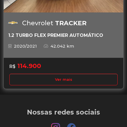
Chevrolet
TRACKER
1.2 TURBO FLEX PREMIER AUTOMÁTICO
2020/2021
42.042 km
114.900
R$
Ver mais
Nossas redes sociais