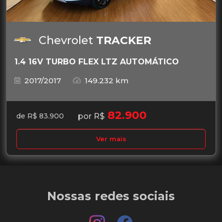
Chevrolet
TRACKER
1.4 16V TURBO FLEX LTZ AUTOMÁTICO
2017/2017
149.232 km
82.900
por R$
de R$ 83.900
Ver mais
Nossas redes sociais