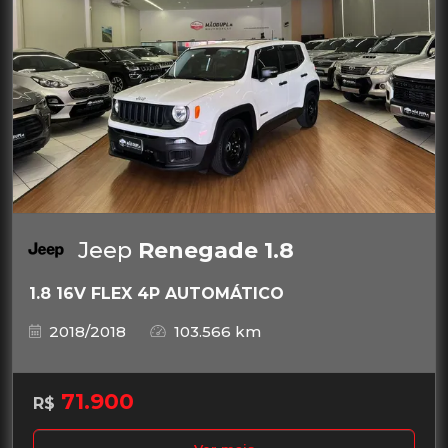
Jeep
Renegade 1.8
1.8 16V FLEX 4P AUTOMÁTICO
2018/2018
103.566 km
71.900
R$