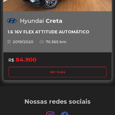
Hyundai
Creta
1.6 16V FLEX ATTITUDE AUTOMÁTICO
2019/2020
70.365 km
84.900
R$
Ver mais
Nossas redes sociais