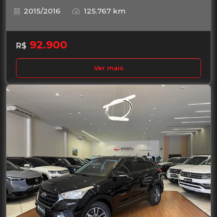
2015/2016
125.767 km
92.900
R$
Ver mais