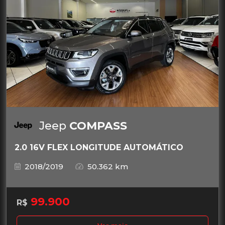
Jeep
COMPASS
2.0 16V FLEX LONGITUDE AUTOMÁTICO
2018/2019
50.362 km
99.900
R$