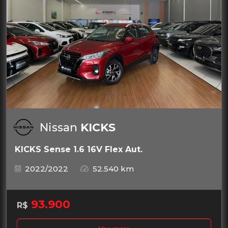
Nissan
KICKS
KICKS Sense 1.6 16V Flex Aut.
2022/2022
52.540 km
93.900
R$