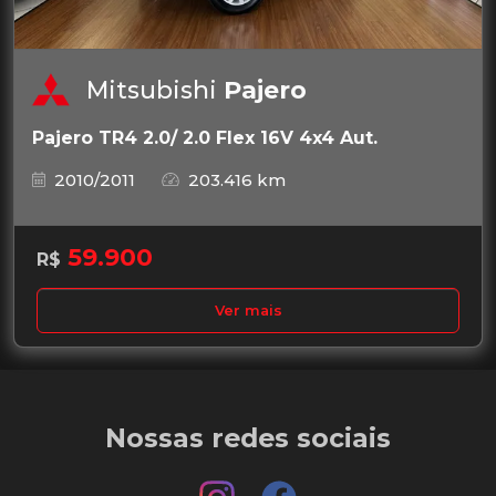
Mitsubishi
Pajero
Pajero TR4 2.0/ 2.0 Flex 16V 4x4 Aut.
2010/2011
203.416 km
59.900
R$
Ver mais
Nossas redes sociais