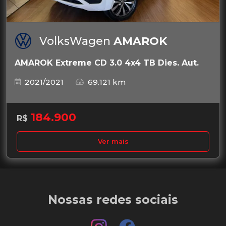
VolksWagen
AMAROK
AMAROK Extreme CD 3.0 4x4 TB Dies. Aut.
2021/2021
69.121 km
184.900
R$
Ver mais
Nossas redes sociais