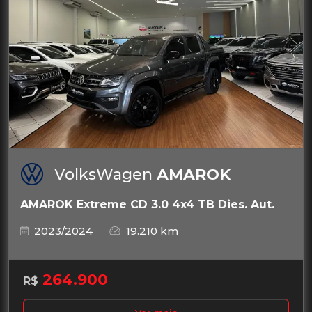
VolksWagen
AMAROK
AMAROK Extreme CD 3.0 4x4 TB Dies. Aut.
2023/2024
19.210 km
264.900
R$