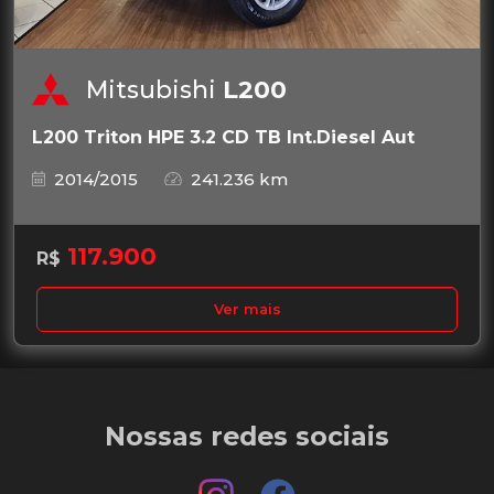
Mitsubishi
L200
L200 Triton HPE 3.2 CD TB Int.Diesel Aut
2014/2015
241.236 km
117.900
R$
Ver mais
Nossas redes sociais