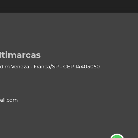
ltimarcas
dim Veneza - Franca/SP - CEP 14403050
il.com