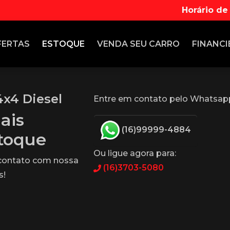
Horário de
FERTAS
ESTOQUE
VENDA
SEU CARRO
FINANCI
x4 Diesel
Entre em contato pelo Whatsap
ais
(16)99999-4884
stoque
Ou ligue agora para:
 contato com nossa
(16)3703-5080
s!