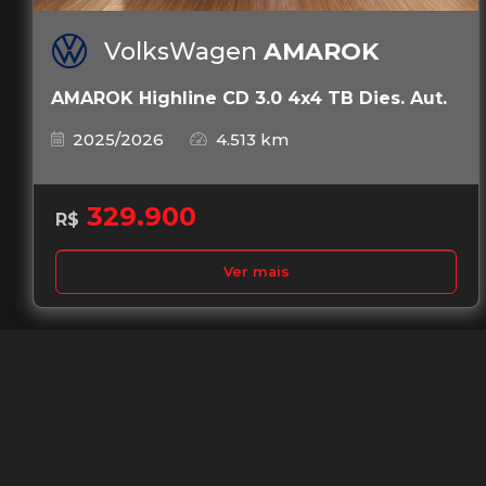
VolksWagen
AMAROK
AMAROK Highline CD 3.0 4x4 TB Dies. Aut.
2025/2026
4.513 km
329.900
R$
Ver mais