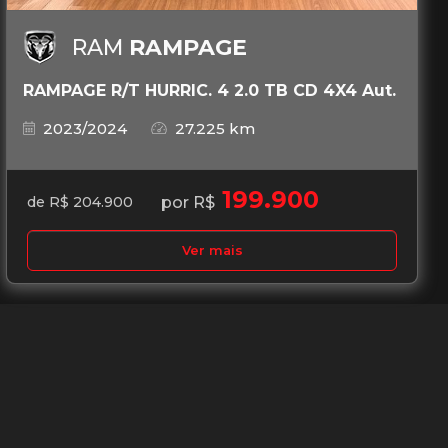
RAM
RAMPAGE
RAMPAGE R/T HURRIC. 4 2.0 TB CD 4X4 Aut.
2023/2024
27.225 km
199.900
por R$
de R$ 204.900
Ver mais