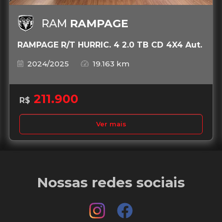
RAM
RAMPAGE
RAMPAGE R/T HURRIC. 4 2.0 TB CD 4X4 Aut.
2024/2025
19.163 km
211.900
R$
Ver mais
Nossas redes sociais