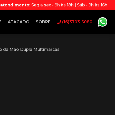
 atendimento:
Seg a sex - 9h às 18h | Sáb - 9h às 16h
E
ATACADO
SOBRE
(16)3703-5080
p da Mão Dupla Multimarcas