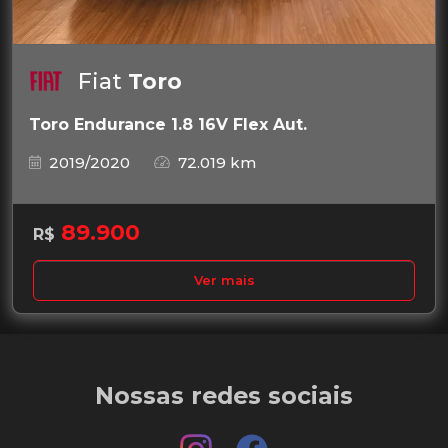
Fiat
Toro
Toro Endurance 1.8 16V Flex Aut.
2019/2020
72.019 km
89.900
R$
Ver mais
Nossas redes sociais