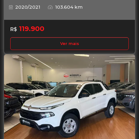
2020/2021
103.604 km
119.900
R$
Ver mais