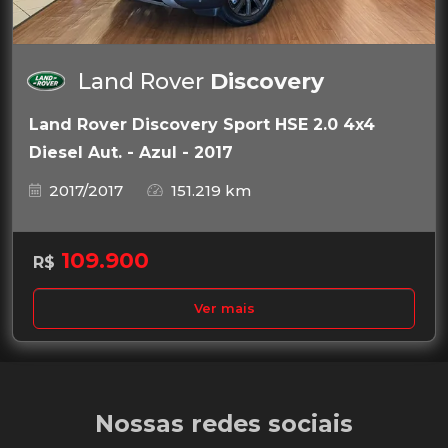
Land Rover
Discovery
Land Rover Discovery Sport HSE 2.0 4x4
Diesel Aut. - Azul - 2017
2017/2017
151.219 km
109.900
R$
Ver mais
Nossas redes sociais