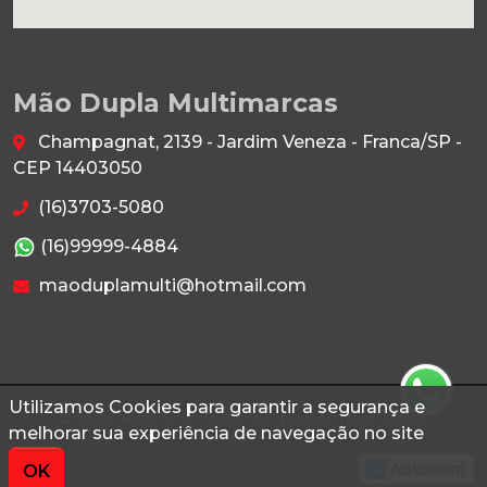
Mão Dupla Multimarcas
Champagnat, 2139 - Jardim Veneza - Franca/SP -
CEP 14403050
(16)3703-5080
(16)99999-4884
maoduplamulti@hotmail.com
Utilizamos Cookies para garantir a segurança e
© 2026 Autoconf. Todos os direitos reservados.
melhorar sua experiência de navegação no site
Termos
Privacidade
OK