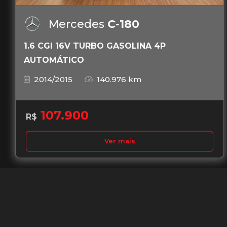
Mercedes
C-180
1.6 CGI 16V TURBO GASOLINA 4P
AUTOMÁTICO
2014/2015
140.976 km
107.900
R$
Ver mais