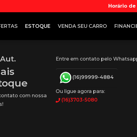
Horário de
FERTAS
ESTOQUE
VENDA
SEU CARRO
FINANCI
 Aut.
Entre em contato pelo Whatsap
ais
(16)99999-4884
stoque
Ou ligue agora para:
 contato com nossa
(16)3703-5080
s!