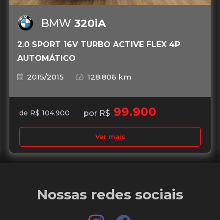
BMW
320iA
2.0 SPORT 16V TURBO ACTIVE FLEX 4P
AUTOMÁTICO
2015/2015
128.806 km
99.900
por R$
de R$ 104.900
Ver mais
Nossas redes sociais