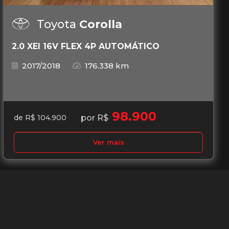
Toyota
Corolla
2.0 XEI 16V FLEX 4P AUTOMÁTICO
2017/2018
176.338 km
98.900
por R$
de R$ 104.900
Ver mais