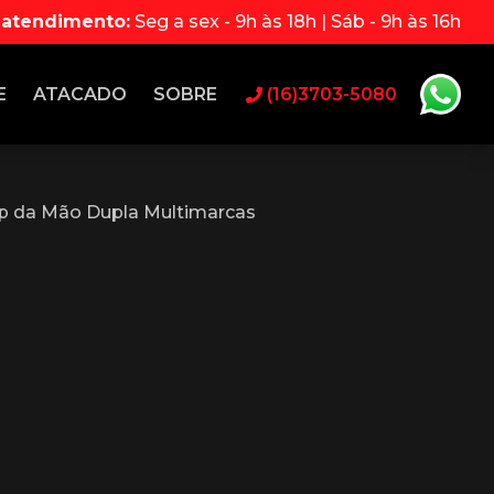
 atendimento:
Seg a sex - 9h às 18h | Sáb - 9h às 16h
E
ATACADO
SOBRE
(16)3703-5080
p da Mão Dupla Multimarcas