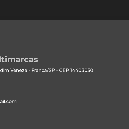
ltimarcas
dim Veneza - Franca/SP - CEP 14403050
il.com