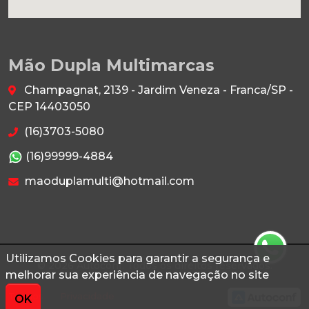
Mão Dupla Multimarcas
Champagnat, 2139 - Jardim Veneza - Franca/SP -
CEP 14403050
(16)3703-5080
(16)99999-4884
maoduplamulti@hotmail.com
Utilizamos Cookies para garantir a segurança e
© 2026 Autoconf. Todos os direitos reservados.
melhorar sua experiência de navegação no site
Termos
Privacidade
OK