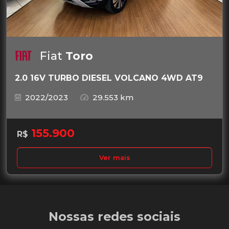
Fiat
Toro
2.0 16V TURBO DIESEL VOLCANO 4WD AT9
2022/2023
29.553 km
155.900
R$
Ver mais
Nossas redes sociais