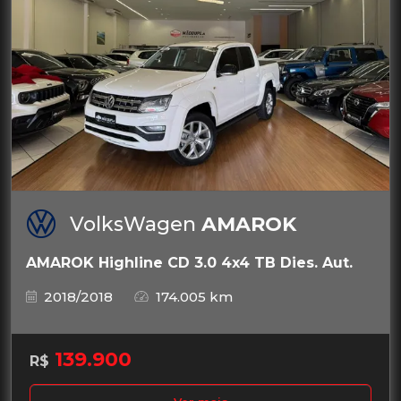
VolksWagen
AMAROK
AMAROK Highline CD 3.0 4x4 TB Dies. Aut.
2018/2018
174.005 km
139.900
R$