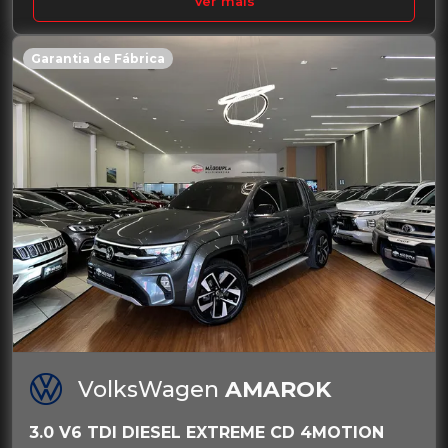
Ver mais
Garantia de Fábrica
VolksWagen
AMAROK
3.0 V6 TDI DIESEL EXTREME CD 4MOTION