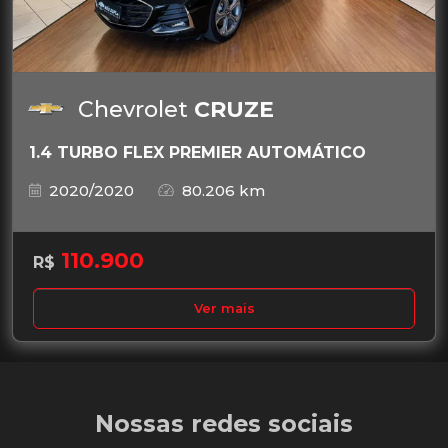
Chevrolet
CRUZE
1.4 TURBO FLEX PREMIER AUTOMÁTICO
2020/2020
80.206 km
110.900
R$
Ver mais
Nossas redes sociais