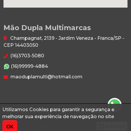
Mão Dupla Multimarcas
Champagnat, 2139 - Jardim Veneza - Franca/SP -
CEP 14403050
(16)3703-5080
(16)99999-4884
maoduplamulti@hotmail.com
Utilizamos Cookies para garantir a segurança e
© 2026 Autoconf. Todos os direitos reservados.
melhorar sua experiência de navegação no site
Termos
Privacidade
OK