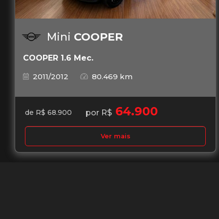
Mini
COOPER
COOPER 1.6 Mec.
2011/2012
80.469 km
64.900
por R$
de R$ 68.900
Ver mais