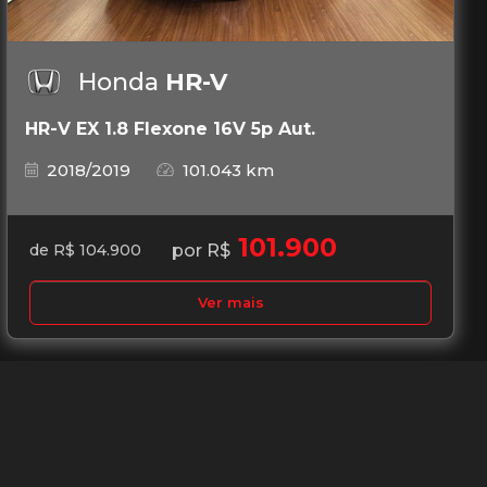
Honda
HR-V
HR-V EX 1.8 Flexone 16V 5p Aut.
2018/2019
101.043 km
101.900
por R$
de R$ 104.900
Ver mais