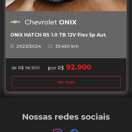
Chevrolet
ONIX
ONIX HATCH RS 1.0 TB 12V Flex 5p Aut.
2023/2024
33.450 km
92.900
por R$
de R$ 96.900
Ver mais
Nossas redes sociais