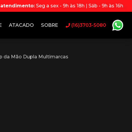
 atendimento:
Seg a sex - 9h às 18h | Sáb - 9h às 16h
E
ATACADO
SOBRE
(16)3703-5080
p da Mão Dupla Multimarcas