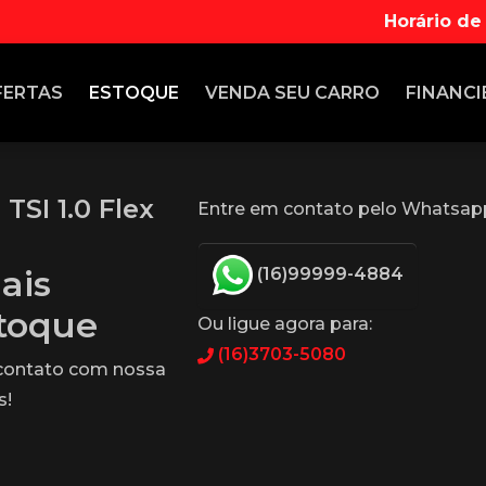
Horário de
FERTAS
ESTOQUE
VENDA
SEU CARRO
FINANCI
SI 1.0 Flex
Entre em contato pelo Whatsap
ais
(16)99999-4884
stoque
Ou ligue agora para:
(16)3703-5080
 contato com nossa
s!