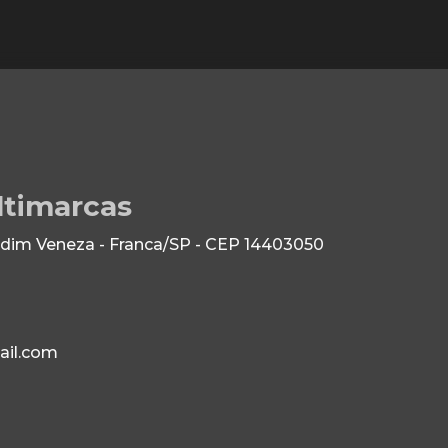
ltimarcas
dim Veneza - Franca/SP - CEP 14403050
il.com