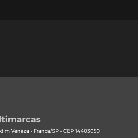
ltimarcas
dim Veneza - Franca/SP - CEP 14403050