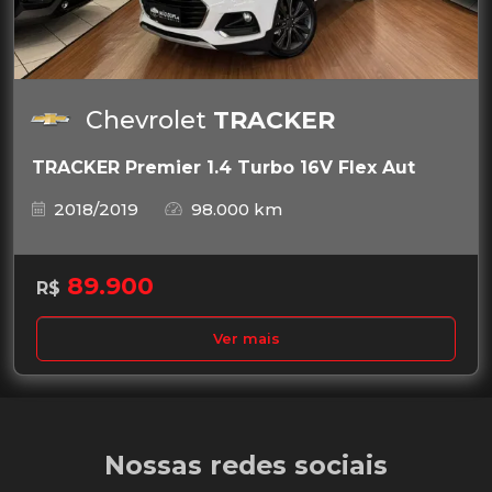
Chevrolet
TRACKER
TRACKER Premier 1.4 Turbo 16V Flex Aut
2018/2019
98.000 km
89.900
R$
Ver mais
Nossas redes sociais