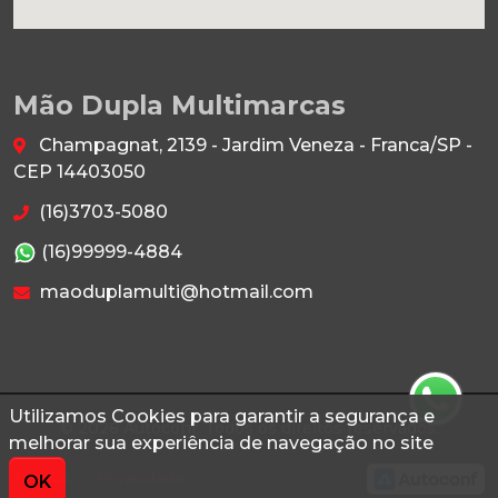
Mão Dupla Multimarcas
Champagnat, 2139 - Jardim Veneza - Franca/SP -
CEP 14403050
(16)3703-5080
(16)99999-4884
maoduplamulti@hotmail.com
Utilizamos Cookies para garantir a segurança e
© 2026 Autoconf. Todos os direitos reservados.
melhorar sua experiência de navegação no site
Termos
Privacidade
OK