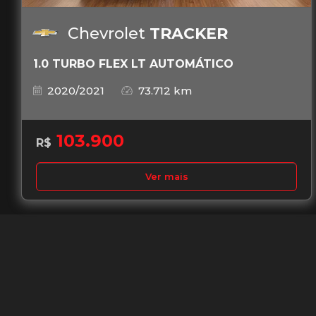
Chevrolet
TRACKER
1.0 TURBO FLEX LT AUTOMÁTICO
2020/2021
73.712 km
103.900
R$
Ver mais