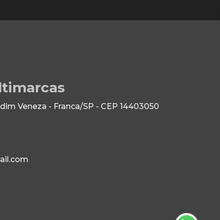
ltimarcas
dim Veneza - Franca/SP - CEP 14403050
il.com