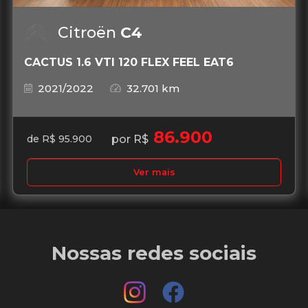
Citroën
C4
CACTUS 1.6 VTI 120 FLEX FEEL EAT6
2021/2022
32.701 km
86.900
por R$
de R$ 95.900
Ver mais
Nossas redes sociais