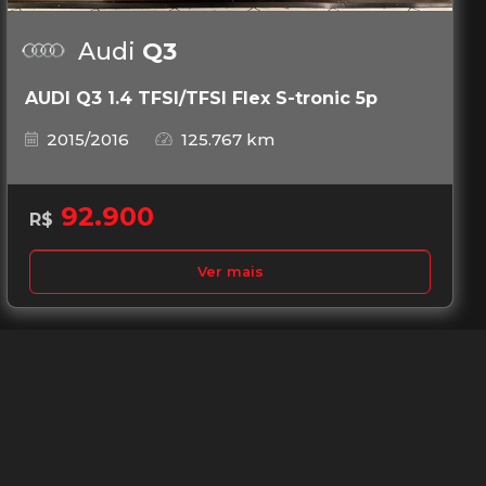
Audi
Q3
AUDI Q3 1.4 TFSI/TFSI Flex S-tronic 5p
2015/2016
125.767 km
92.900
R$
Ver mais