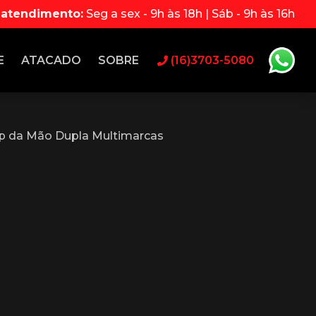
 atendimento:
Seg a sex - 9h às 18h | Sáb - 9h às 16h
E
ATACADO
SOBRE
(16)3703-5080
p da Mão Dupla Multimarcas