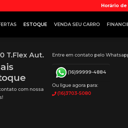
Horário de
FERTAS
ESTOQUE
VENDA
SEU CARRO
FINANCI
0 T.Flex Aut.
Entre em contato pelo Whatsap
ais
(16)99999-4884
stoque
Ou ligue agora para:
 contato com nossa
(16)3703-5080
s!