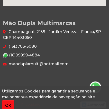
Mão Dupla Multimarcas
Champagnat, 2139 - Jardim Veneza - Franca/SP -
CEP 14403050
(16)3703-5080
(16)99999-4884
maoduplamulti@hotmail.com
Utilizamos Cookies para garantir a segurança e
© 2026 Autoconf. Todos os direitos reservados.
melhorar sua experiência de navegação no site
Termos
Privacidade
OK