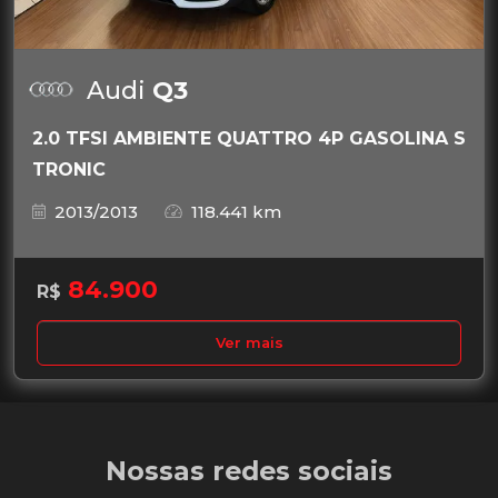
Audi
Q3
2.0 TFSI AMBIENTE QUATTRO 4P GASOLINA S
TRONIC
2013/2013
118.441 km
84.900
R$
Ver mais
Nossas redes sociais