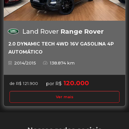
Land Rover
Range Rover
2.0 DYNAMIC TECH 4WD 16V GASOLINA 4P
AUTOMÁTICO
2014/2015
138.874 km
120.000
por R$
de R$ 121.900
Ver mais