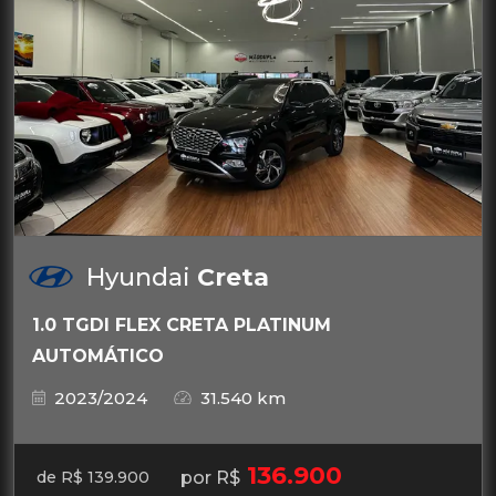
Hyundai
Creta
1.0 TGDI FLEX CRETA PLATINUM
AUTOMÁTICO
2023/2024
31.540 km
136.900
por R$
de R$ 139.900