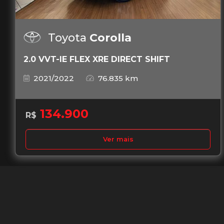
Toyota
Corolla
2.0 VVT-IE FLEX XRE DIRECT SHIFT
2021/2022
76.835 km
134.900
R$
Ver mais