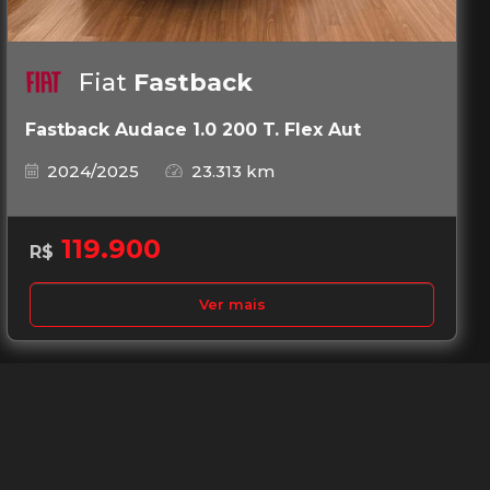
Fiat
Fastback
Fastback Audace 1.0 200 T. Flex Aut
2024/2025
23.313 km
119.900
R$
Ver mais