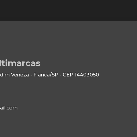
ltimarcas
dim Veneza - Franca/SP - CEP 14403050
il.com