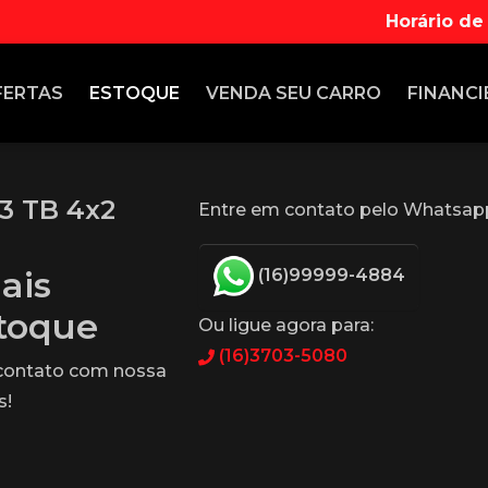
Horário de
FERTAS
ESTOQUE
VENDA
SEU CARRO
FINANCI
3 TB 4x2
Entre em contato pelo Whatsap
ais
(16)99999-4884
stoque
Ou ligue agora para:
(16)3703-5080
 contato com nossa
s!