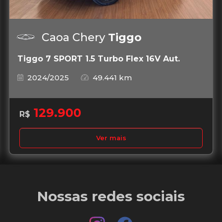
Caoa Chery
Tiggo
Tiggo 7 SPORT 1.5 Turbo Flex 16V Aut.
2024/2025
49.441 km
129.900
R$
Ver mais
Nossas redes sociais