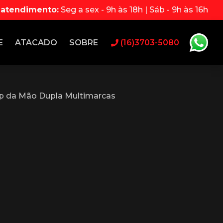
 atendimento:
Seg a sex - 9h às 18h | Sáb - 9h às 16h
E
ATACADO
SOBRE
(16)3703-5080
p da Mão Dupla Multimarcas