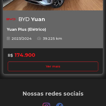
BYD
Yuan
Yuan Plus (Elétrico)
2023/2024
39.225 km
174.900
R$
Ver mais
Nossas redes sociais