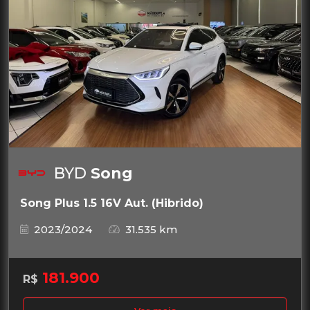
BYD
Song
Song Plus 1.5 16V Aut. (Hibrido)
2023/2024
31.535 km
181.900
R$