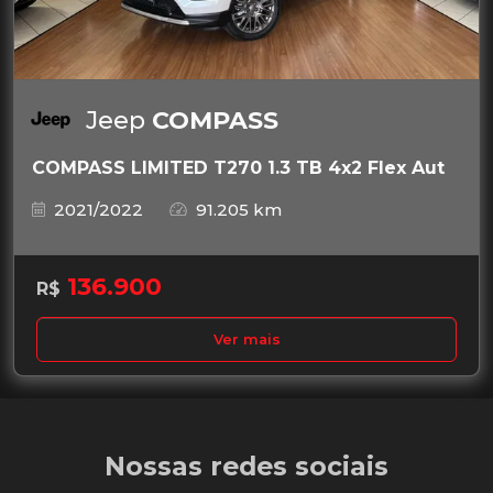
Jeep
COMPASS
COMPASS LIMITED T270 1.3 TB 4x2 Flex Aut
2021/2022
91.205 km
136.900
R$
Ver mais
Nossas redes sociais