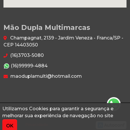
Mão Dupla Multimarcas
Champagnat, 2139 - Jardim Veneza - Franca/SP -
CEP 14403050
(16)3703-5080
(16)99999-4884
maoduplamulti@hotmail.com
Utilizamos Cookies para garantir a segurança e
© 2026 Autoconf. Todos os direitos reservados.
melhorar sua experiência de navegação no site
Termos
Privacidade
OK