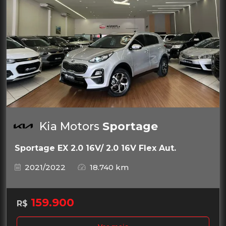
Kia Motors
Sportage
Sportage EX 2.0 16V/ 2.0 16V Flex Aut.
2021/2022
18.740 km
159.900
R$