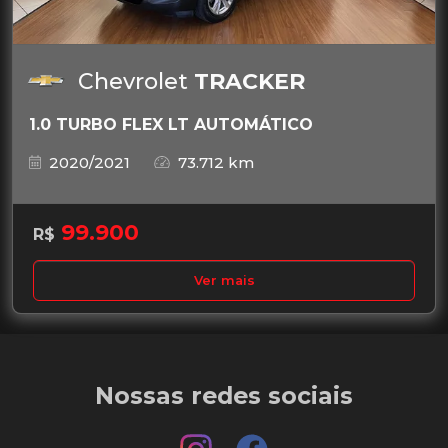
Chevrolet
TRACKER
1.0 TURBO FLEX LT AUTOMÁTICO
2020/2021
73.712 km
99.900
R$
Ver mais
Nossas redes sociais