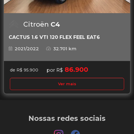
Citroën
C4
CACTUS 1.6 VTI 120 FLEX FEEL EAT6
2021/2022
32.701 km
86.900
por R$
de R$ 95.900
Ver mais
Nossas redes sociais